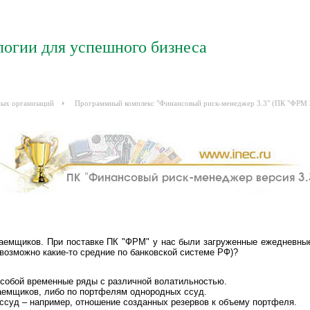
логии для успешного бизнеса
ных организаций
Программный комплекс "Финансовый риск-менеджер 3.3" (ПК "ФРМ 
заемщиков. При поставке ПК "ФРМ" у нас были загруженные ежедневные
возможно какие-то средние по банковской системе РФ)?
собой временные ряды с различной волатильностью.
аемщиков, либо по портфелям однородных ссуд.
ссуд – например, отношение созданных резервов к объему портфеля.