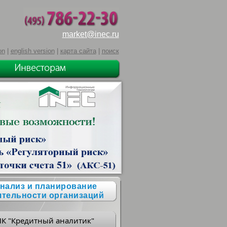
market@inec.ru
on
|
english version
|
карта сайта
|
поиск
нализ и планирование
ятельности организаций
ПК "Кредитный аналитик"