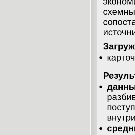
эконом
схемны
сопос
источни
Загруж
карточ
Резуль
данн
разби
посту
внутри
средн