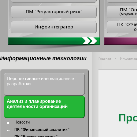
ПM "Оп
ПМ "Регуляторный риск"
(модуль в
ПK "Отч
Инфоинтегратор
о
Информационные технологии
Главная
Информац
Перспективные инновационные
разработки
Анализ и планирование
деятельности организаций
Пр
Новости
ПК "Финансовый аналитик"
ПК "Бизнес-аналитик"