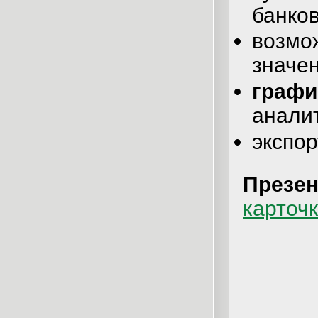
банков
возмо
значе
граф
аналит
экспор
Презен
карточк