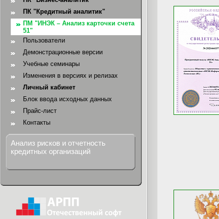
ПК "Кредитный аналитик"
ПМ "ИНЭК – Анализ карточки счета
51"
Пользователи
Демонстрационные версии
Учебные семинары
Изменения в версиях и релизах
Личный кабинет
Блок ввода исходных данных
Прайс-лист
Контакты
Анализ рисков и отчетность
кредитных организаций