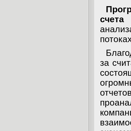
Прог
счета
анали
потока
Благо
за счи
состоя
огромн
отчето
проан
компа
взаи