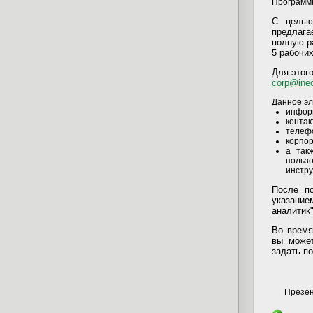
Программ
С целью
предлага
полную р
5 рабочих
Для этого
corp@inec
Данное эл
информ
контак
телеф
корпор
а так
польз
инстру
После п
указание
аналитик"
Во время
вы может
задать п
Презен