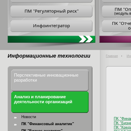
ПM "Оп
ПМ "Регуляторный риск"
(модуль в
ПK "Отч
Инфоинтегратор
о
Информационные технологии
Главная
Ин
Перспективные инновационные
разработки
Анализ и планирование
деятельности организаций
Новости
ПК "Фина
ПК "Бизн
ПК "Финансовый аналитик"
ПК "Кред
ПК "Бизнес-аналитик"