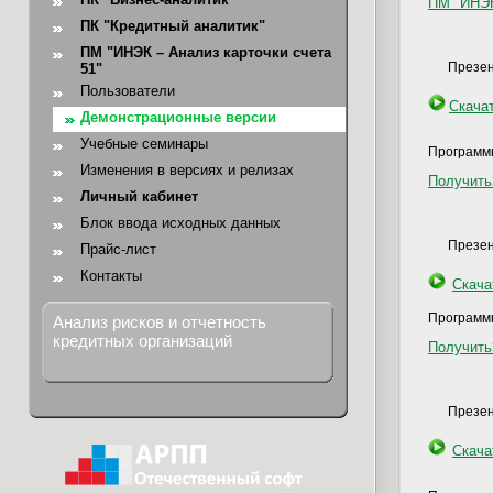
ПМ "ИНЭК
ПК "Кредитный аналитик"
ПМ "ИНЭК – Анализ карточки счета
Презен
51"
Пользователи
Скача
Демонстрационные версии
Учебные семинары
Программ
Изменения в версиях и релизах
Получит
Личный кабинет
Блок ввода исходных данных
Презен
Прайс-лист
Контакты
Скача
Программ
Анализ рисков и отчетность
кредитных организаций
Получит
Презен
Скача