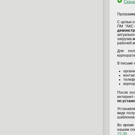
Скача
Программ
С целью 
ПМ "АКС-
демонстр
актуальн
загрузка
н
рабочей в
Для по
корпорати
В письме 
органи
контак
телеф
корпор
После по
интернет-
по устано
Устанавли
виде полу
шаблонов 
Во время
нашим сп
22-30
.