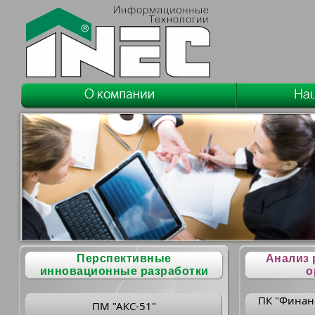
Перспективные
Анализ 
инновационные разработки
о
ПК "Финан
ПМ "АКС-51"