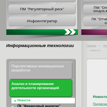
ПM "Оп
ПМ "Регуляторный риск"
(модуль в
ПK "Отч
Инфоинтегратор
о
Информационные технологии
Главная
Ин
Новости
Перспективные инновационные
разработки
Анализ и планирование
деятельности организаций
Новост
Новости
Подписка
ПК "Финансовый аналитик"