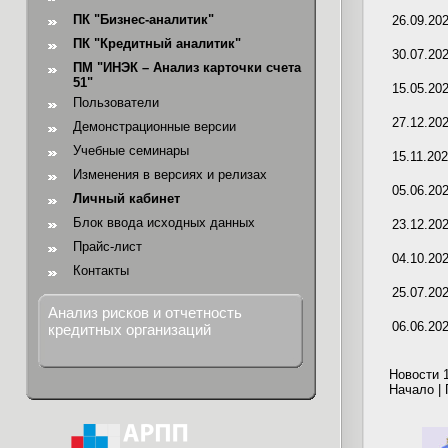
ПК "Бизнес-аналитик"
26.09.20
ПК "Кредитный аналитик"
30.07.20
ПМ "ИНЭК – Анализ карточки счета
51"
15.05.20
Пользователи
27.12.20
Демонстрационные версии
Учебные семинары
15.11.20
Изменения в версиях и релизах
05.06.20
Личный кабинет
Блок ввода исходных данных
23.12.20
Прайс-лист
04.10.20
Контакты
25.07.20
Анализ рисков и отчетность
06.06.20
кредитных организаций
Новости 1
Начало |