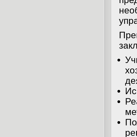
не
упр
Пр
закл
У
х
де
Ис
Р
ме
П
ре