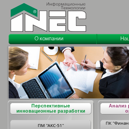
Перспективные
Анализ 
инновационные разработки
о
ПК "Финан
ПМ "АКС-51"