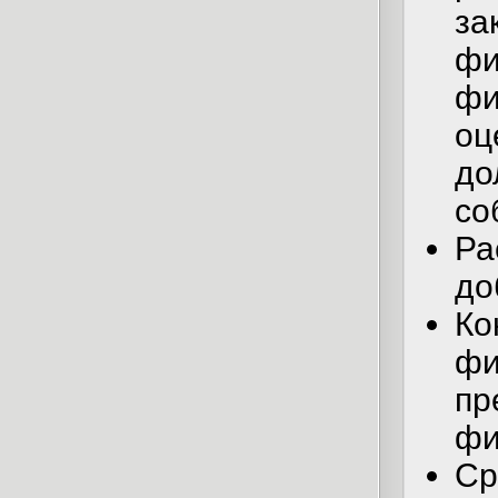
з
ф
ф
оц
д
со
Р
до
Ко
ф
пр
фи
С