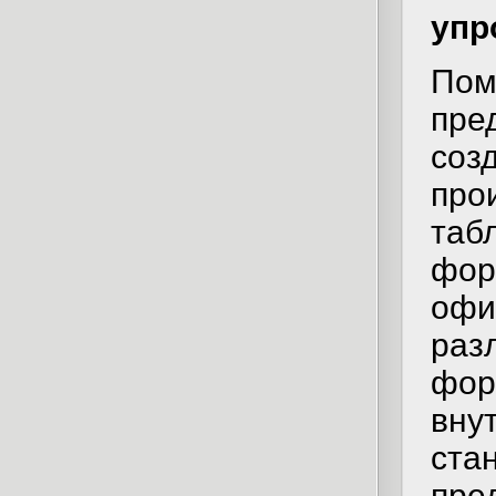
упр
По
пр
со
пр
та
фор
оф
ра
фо
вн
ста
пр