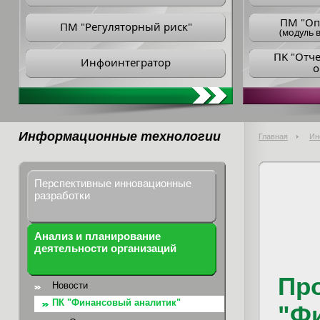
ПM "Оп
ПМ "Регуляторный риск"
(модуль в
ПK "Отч
Инфоинтегратор
о
Информационные технологии
Главная
Ин
Перспективные инновационные
разработки
Анализ и планирование
деятельности организаций
Пр
Новости
ПК "Финансовый аналитик"
"Ф