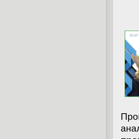
Про
ан