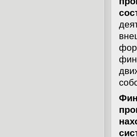
про
сос
дея
вне
фор
фин
дв
соб
Фи
пр
нах
сис