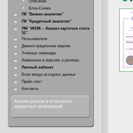
Описание
Блок-Схема
ПК "Бизнес-аналитик"
ПК "Кредитный аналитик"
ПМ "ИНЭК – Анализ карточки счета
51"
Пользователи
Демонстрационные версии
Учебные семинары
Изменения в версиях и релизах
Личный кабинет
Блок ввода исходных данных
Прайс-лист
Контакты
Анализ рисков и отчетность
кредитных организаций