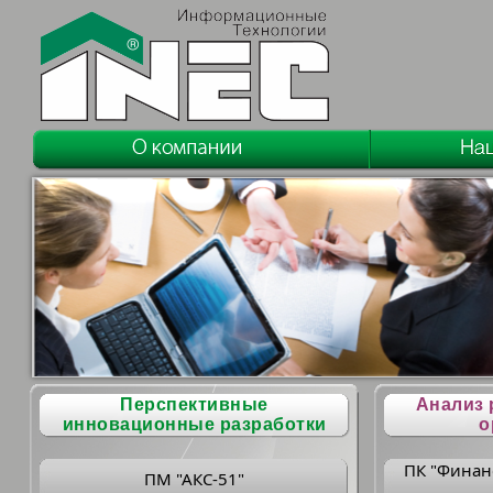
Перспективные
Анализ 
инновационные разработки
о
ПК "Финан
ПМ "АКС-51"