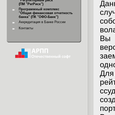
"Регуляторный риск"
Дан
(ПМ "РегРиск")
Программный комплекс
слу
"Общая финансовая отчетность
банка"
(ПК "ОФО-Банк")
соб
Аккредитация в Банке России
вол
Контакты
Вы 
вер
зае
одн
Дл
рей
сс
со
пор