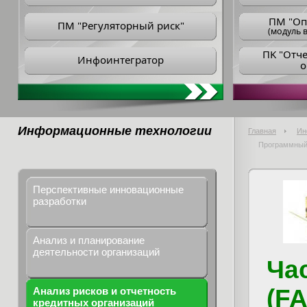
ПM "Оп
ПМ "Регуляторный риск"
(модуль в
ПK "Отч
Инфоинтегратор
о
Информационные технологии
Главная
Ин
Программный 
Перспективные инновационные
разработки
Анализ и планирование
деятельности организаций
Ча
(F
Анализ рисков и отчетность
кредитных организаций