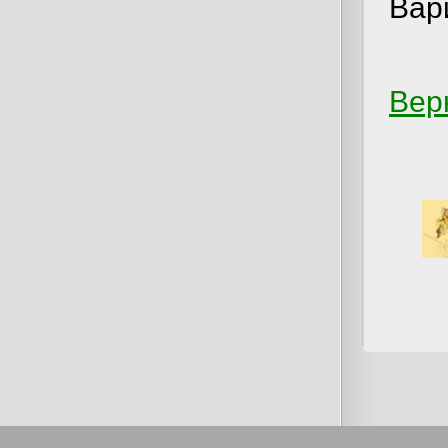
Вар
Вер