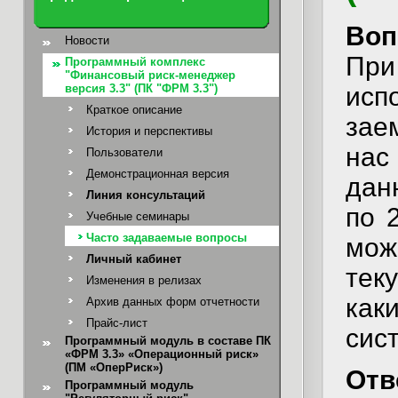
Воп
Новости
Пр
Программный комплекс
"Финансовый риск-менеджер
версия 3.3" (ПК "ФРМ 3.3")
исп
Краткое описание
зае
История и перспективы
нас
Пользователи
Демонстрационная версия
дан
Линия консультаций
по 
Учебные семинары
Часто задаваемые вопросы
мож
Личный кабинет
тек
Изменения в релизах
как
Архив данных форм отчетности
Прайс-лист
сис
Программный модуль в составе ПК
«ФРМ 3.3» «Операционный риск»
(ПМ «ОперРиск»)
Отв
Программный модуль