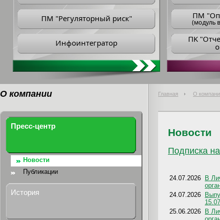
ПM "Оп
ПМ "Регуляторный риск"
(модуль в
ПK "Отч
Инфоинтегратор
о
О компании
Главная
О компани
Пресс-центр
Новости
Подписка на
Новости
Публикации
24.07.2026
В Ли
орга
История
24.07.2026
Выпу
15.0
25.06.2026
В Ли
орга