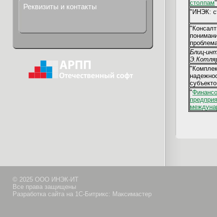
столпам
Реквизиты и контакты
"ИНЭК: с
"Консалт
понимани
проблема
Блиц-ин
Э.Котля
"Комплек
надежно
субъекто
"
Финансо
предприя
междуна
© 2025 ООО ИНЭК-ИТ
Все права защищены
Разработка сайта на 1С-Битрикс: Максимастер