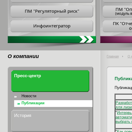
ПM "Оп
ПМ "Регуляторный риск"
(модуль в
ПK "Отч
Инфоинтегратор
о
О компании
Главная
О 
Пресс-центр
Публик
Публикац
Новости
Разрабо
Публикации
для лизи
"
Интервь
История
автомати
выбрать 
"
Как пов