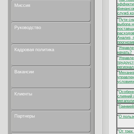
эффекти
Миссия
финансо
служб к
"
Пути сн
выбора н
Руководство
поставщи
расходо
Анализ, 
прогнози
"
Управле
Кадровая политика
начать?
"
Управле
трудоуст
региона
Вакансии
"
Механи
управлен
условиях
"
Особенн
Клиенты
слияний 
мегапол
"
Гринмей
Партнеры
"
О польз
"
От трех