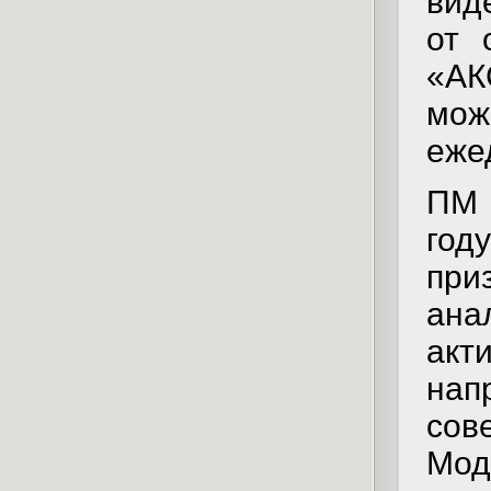
вид
от 
«АК
мо
еже
ПМ 
го
пр
ана
акт
нап
сов
Мод