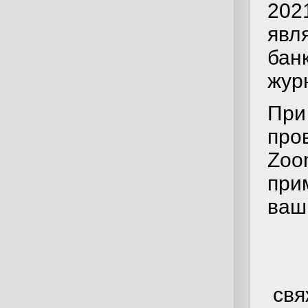
202
явл
бан
жур
Пр
про
Zoo
при
ваш
свя