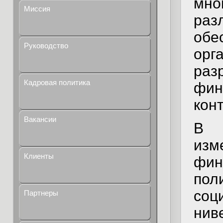
мно
Миссия
ра
об
Руководство
орг
ра
Кадровая политика
фи
кон
Вакансии
В 
изм
Клиенты
фин
пол
соц
Партнеры
нив