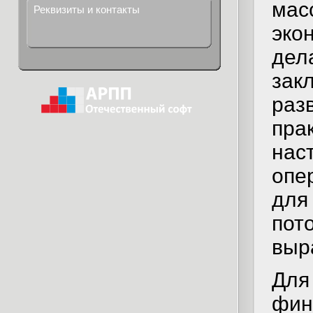
ма
Реквизиты и контакты
эко
дел
зак
раз
пр
на
опе
для
по
выр
Для
фин