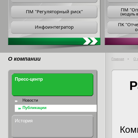
ПM "Оп
ПМ "Регуляторный риск"
(модуль в
ПK "Отч
Инфоинтегратор
о
О компании
Главная
О 
Пресс-центр
Р
Новости
Публикации
История
Ко