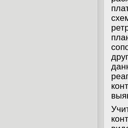
пл
сх
рет
пла
соп
дру
да
ре
кон
выя
Учи
кон