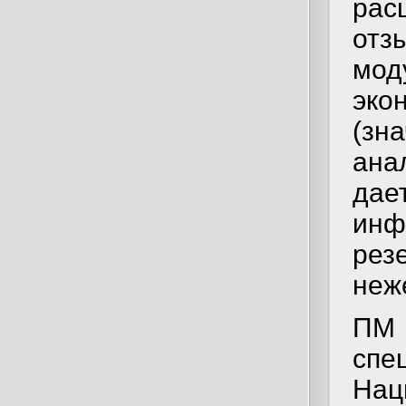
рас
отз
мод
эк
(зн
ана
да
ин
ре
неж
ПМ
сп
Нац