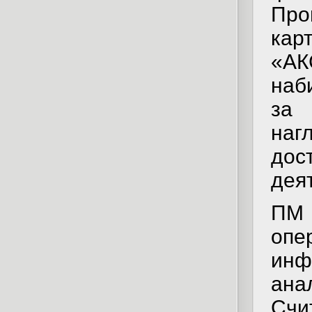
Пр
кар
«А
наб
за
на
до
дея
ПМ 
опе
инф
ан
Счи