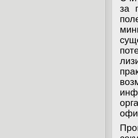
за 
пол
мин
су
пот
лиз
пр
воз
ин
ор
офи
Про